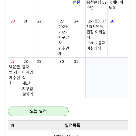
헌절
홍천클럽 57
국제대회
주년
도착
20
21
22
23
24
25
(음)6.1*
26
2024-
제5지역위
2025
원장 이취임
지구감
식
사
354-G 총재
인수인
이취임식
계
27
28
29
30
31
백운클
총재
럽 하
이취임
계수련
식
회
제1회
지구임
원회의
오늘 일정
N
일정목록