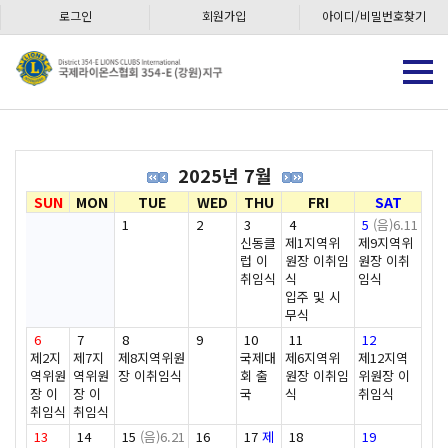
로그인
회원가입
아이디/비밀번호찾기
2025년 7월
SUN
MON
TUE
WED
THU
FRI
SAT
1
2
3
4
5
(음)6.11
신동클
제1지역위
제9지역위
럽 이
원장 이취임
원장 이취
취임식
식
임식
입주 및 시
무식
6
7
8
9
10
11
12
제2지
제7지
제8지역위원
국제대
제6지역위
제12지역
역위원
역위원
장 이취임식
회 출
원장 이취임
위원장 이
장 이
장 이
국
식
취임식
취임식
취임식
13
14
15
(음)6.21
16
17
제
18
19