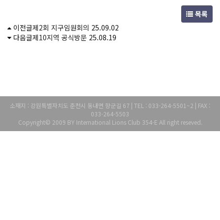
목록
이전글
제2회 지구임원회의
25.09.02
다음글
제10지역 공식방문
25.08.19
소재지 : 강원특별자치도 춘천시 동내면 향군길 67 | TEL : 033-264-5501~2 | FAX :
033-264-5503
Copyright© 2009 BY International Lions Club 354-E All right reseved.