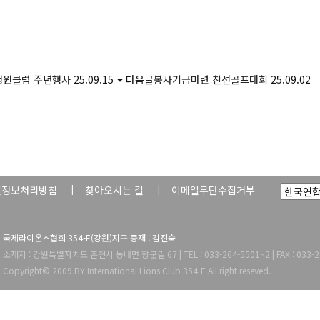
청원클럽 주년행사
25.09.15
다음글
봉사기금마련 친선골프대회
25.09.02
인정보처리방침
찾아오시는 길
이메일무단수집거부
국제라이온스협회 354-E(강원)지구 총재 : 김진숙
소재지 : 강원특별자치도 춘천시 동내면 향군길 67 | TEL : 033-264-5501~2 | FAX : 033-2
Copyright© 2009 BY International Lions Club 354-E All right reseved.