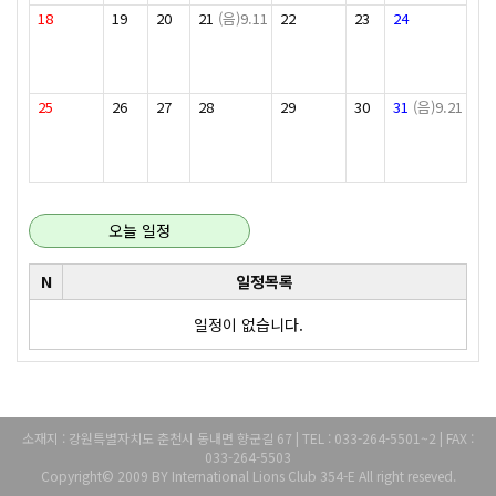
18
19
20
21
(음)9.11
22
23
24
25
26
27
28
29
30
31
(음)9.21
오늘 일정
N
일정목록
일정이 없습니다.
소재지 : 강원특별자치도 춘천시 동내면 향군길 67 | TEL : 033-264-5501~2 | FAX :
033-264-5503
Copyright© 2009 BY International Lions Club 354-E All right reseved.