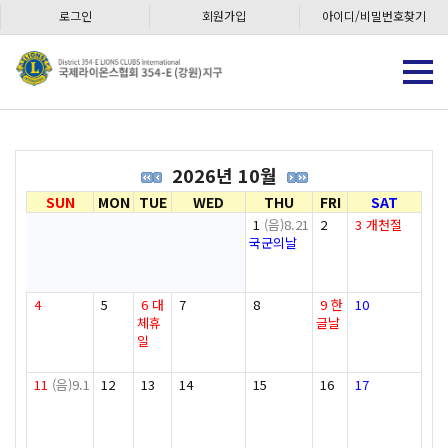
로그인
회원가입
아이디/비밀번호찾기
2026년 10월
SUN
MON
TUE
WED
THU
FRI
SAT
1
(음)8.21
2
3
개천절
국군의날
4
5
6
대
7
8
9
한
10
체휴
글날
일
11
(음)9.1
12
13
14
15
16
17