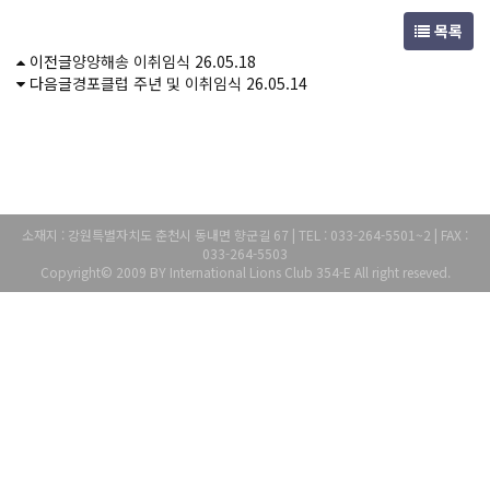
목록
이전글
양양해송 이취임식
26.05.18
다음글
경포클럽 주년 및 이취임식
26.05.14
소재지 : 강원특별자치도 춘천시 동내면 향군길 67 | TEL : 033-264-5501~2 | FAX :
033-264-5503
Copyright© 2009 BY International Lions Club 354-E All right reseved.