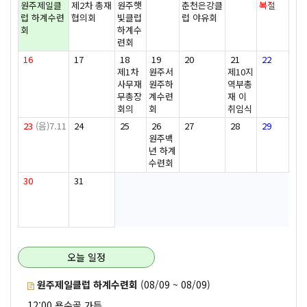
원주제일클
제2차 총재
원주햇
춘천은강클
복절
럽 하계수련
협의회
빛클럽
럽 야유회
회
하계수
련회
16
17
18
19
20
21
22
제1차
원주서
제10지
사무재
원주하
역부총
무총장
계수련
재 이
회의
회
취임식
23
(음)7.11
24
25
26
27
28
29
원주백
년 하계
수련회
30
31
오늘 일정
원주제일클럽 하계수련회
(08/09 ~ 08/09)
12:00 용수골 가든