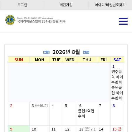
로그인
회원가입
아이디/비밀번호찾기
2026년 8월
SUN
MON
TUE
WED
THU
FRI
SAT
1
원주동
악 하계
수련회
북원클
럽 하계
수련회
2
3
(음)6.21
4
5
6
7
8
클럽4역연
수회
9
10
11
12
13
(음)7.1
14
15
광