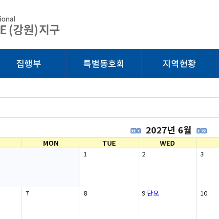
집행부
특별동호회
지역현황
2027년 6월
MON
TUE
WED
1
2
3
7
8
9
단오
10