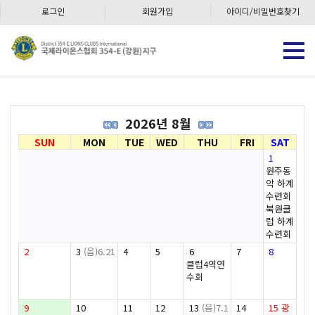
로그인
회원가입
아이디/비밀번호찾기
2026년 8월
SUN
MON
TUE
WED
THU
FRI
SAT
1
원주동
악 하계
수련회
북원클
럽 하계
수련회
2
3
(음)6.21
4
5
6
7
8
클럽4역연
수회
9
10
11
12
13
(음)7.1
14
15
광