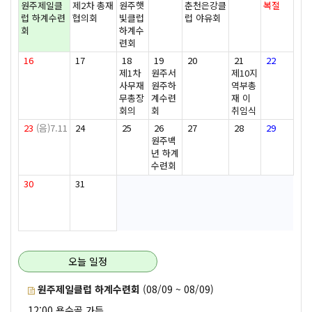
원주제일클
제2차 총재
원주햇
춘천은강클
복절
럽 하계수련
협의회
빛클럽
럽 야유회
회
하계수
련회
16
17
18
19
20
21
22
제1차
원주서
제10지
사무재
원주하
역부총
무총장
계수련
재 이
회의
회
취임식
23
(음)7.11
24
25
26
27
28
29
원주백
년 하계
수련회
30
31
오늘 일정
원주제일클럽 하계수련회
(08/09 ~ 08/09)
12:00 용수골 가든