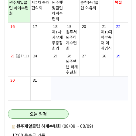
원주제일클
제2차 총재
원주햇
춘천은강클
복절
럽 하계수련
협의회
빛클럽
럽 야유회
회
하계수
련회
16
17
18
19
20
21
22
제1차
원주서
제10지
사무재
원주하
역부총
무총장
계수련
재 이
회의
회
취임식
23
(음)7.11
24
25
26
27
28
29
원주백
년 하계
수련회
30
31
오늘 일정
원주제일클럽 하계수련회
(08/09 ~ 08/09)
12:00 용수골 가든