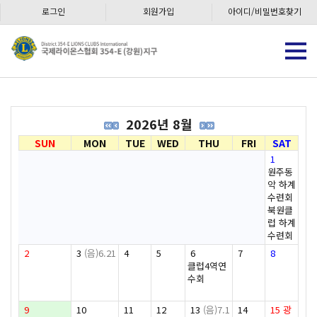
로그인
회원가입
아이디/비밀번호찾기
2026년 8월
SUN
MON
TUE
WED
THU
FRI
SAT
1
원주동
악 하계
수련회
북원클
럽 하계
수련회
2
3
(음)6.21
4
5
6
7
8
클럽4역연
수회
9
10
11
12
13
(음)7.1
14
15
광