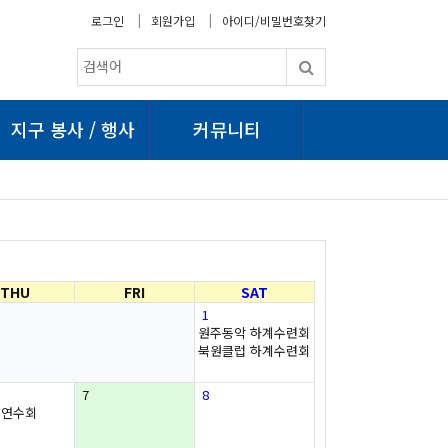
로그인
회원가입
아이디/비밀번호찾기
지구 봉사 / 행사
커뮤니티
THU
FRI
SAT
1
원주동악 하계수련회
북원클럽 하계수련회
7
8
역연수회