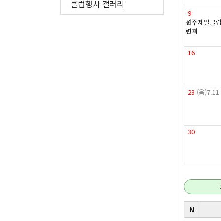
클럽행사 갤러리
9
원주제일클럽
련회
16
23
(음)7.11
30
N