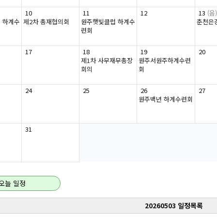
10
11
12
13
(음)
 하계수
제2차 총재협의회
원주햇빛클럽 하계수
춘천은
련회
17
18
19
20
제1차 사무재무총장
원주서원주하계수련
회의
회
24
25
26
27
원주백년 하계수련회
31
오늘 일정
20260503 일정목록