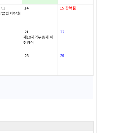
7.1
14
15
광복절
강클럽 야유회
21
22
제10지역부총재 이
취임식
28
29