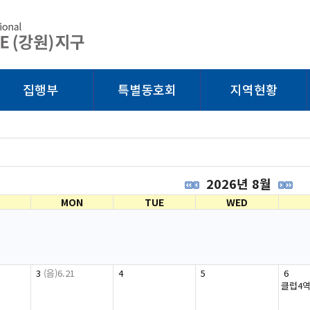
집행부
특별동호회
지역현황
2026년 8월
MON
TUE
WED
3
(음)6.21
4
5
6
클럽4