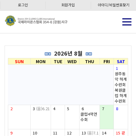
로그인
회원가입
아이디/비밀번호찾기
2026년 8월
SUN
MON
TUE
WED
THU
FRI
SAT
1
원주동
악 하계
수련회
북원클
럽 하계
수련회
2
3
(음)6.21
4
5
6
7
8
클럽4역연
수회
9
10
11
12
13
(음)7.1
14
15
광