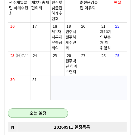
원주제일클
제2차 총재
원주햇
춘천은강클
복절
럽 하계수련
협의회
빛클럽
럽 야유회
회
하계수
련회
16
17
18
19
20
21
22
제1차
원주서
제10지
사무재
원주하
역부총
무총장
계수련
재 이
회의
회
취임식
23
(음)7.11
24
25
26
27
28
29
원주백
년 하계
수련회
30
31
오늘 일정
N
20260511 일정목록