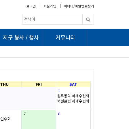
로그인
회원가입
아이디/비밀번호찾기
지구 봉사 / 행사
커뮤니티
THU
FRI
SAT
1
원주동악 하계수련회
북원클럽 하계수련회
7
8
역연수회