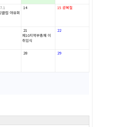
7.1
14
15
광복절
강클럽 야유회
21
22
제10지역부총재 이
취임식
28
29