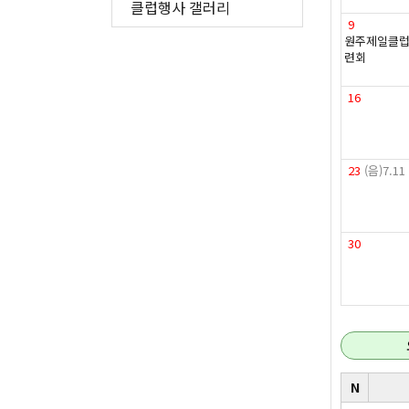
클럽행사 갤러리
9
원주제일클럽
련회
16
23
(음)7.11
30
N