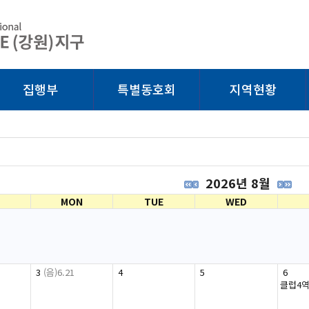
집행부
특별동호회
지역현황
2026년 8월
MON
TUE
WED
3
(음)6.21
4
5
6
클럽4