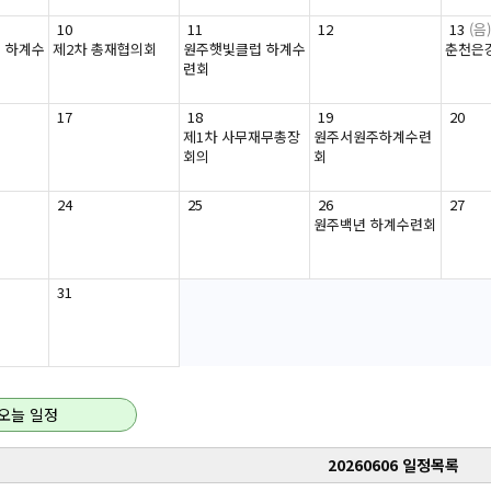
10
11
12
13
(음)
 하계수
제2차 총재협의회
원주햇빛클럽 하계수
춘천은
련회
17
18
19
20
제1차 사무재무총장
원주서원주하계수련
회의
회
24
25
26
27
원주백년 하계수련회
31
오늘 일정
20260606 일정목록